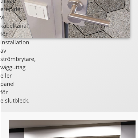
tillval
erbjuder
vi
kabelkanal
för
installation
av
strömbrytare,
vägguttag
eller
panel
för
elslutbleck.