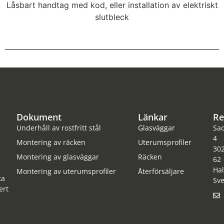
Låsbart handtag med kod, eller installation av elektriskt
slutbleck
Dokument
Länkar
Re
Underhåll av rostfritt stål
Glasväggar
Sa
4
Montering av räcken
Uterumsprofiler
30
Montering av glasväggar
Räcken
62
Ha
Montering av uterumsprofiler
Återförsäljare
ta
Sve
ert