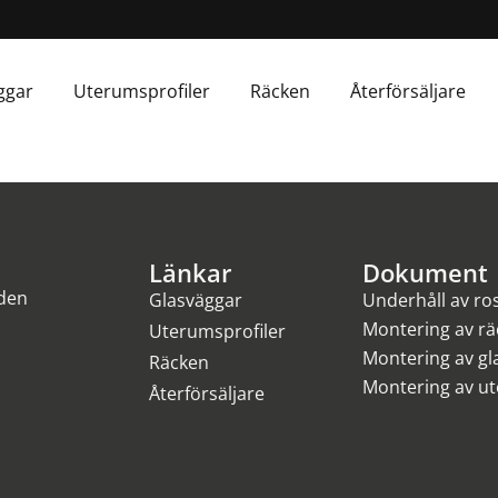
ggar
Uterumsprofiler
Räcken
Återförsäljare
Länkar
Dokument
 den
Glasväggar
Underhåll av rost
Montering av rä
Uterumsprofiler
Montering av gl
Räcken
Montering av ut
Återförsäljare