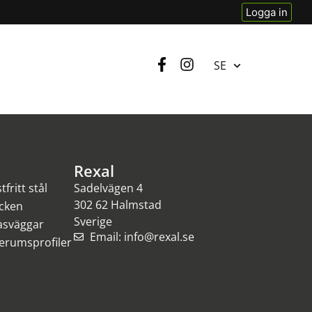
Logga in
SE
Rexal
fritt stål
Sadelvägen 4
302 62 Halmstad
cken
Sverige
asväggar
Email: info@rexal.se
erumsprofiler