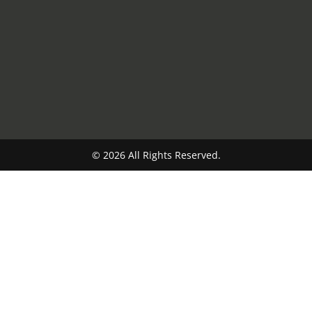
© 2026 All Rights Reserved.