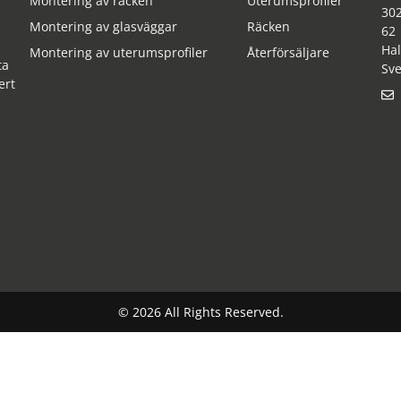
Montering av räcken
Uterumsprofiler
30
Montering av glasväggar
Räcken
62
Ha
Montering av uterumsprofiler
Återförsäljare
ta
Sve
ert
© 2026 All Rights Reserved.